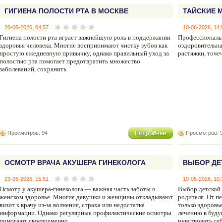
ГИГИЕНА ПОЛОСТИ РТА В МОСКВЕ
ТАЙСКИЕ 
20-06-2026, 04:57
10-06-2026, 14:
Гигиена полости рта играет важнейшую роль в поддержании
Профессиональ
здоровья человека. Многие воспринимают чистку зубов как
оздоровительна
простую ежедневную привычку, однако правильный уход за
растяжки, точе
полостью рта помогает предотвратить множество
заболеваний, сохранить
Просмотров: 94
Просмотров: 
ОСМОТР ВРАЧА АКУШЕРА ГИНЕКОЛОГА
ВЫБОР ДЕ
23-05-2026, 15:51
10-05-2026, 10:
Осмотр у акушера-гинеколога — важная часть заботы о
Выбор детской 
женском здоровье. Многие девушки и женщины откладывают
родителя. От п
визит к врачу из-за волнения, страха или недостатка
только здоровье
информации. Однако регулярные профилактические осмотры
лечению в буду
помогают своевременно
чувствовать се