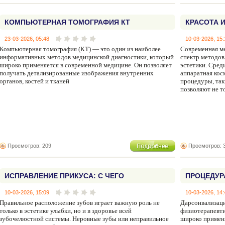
КОМПЬЮТЕРНАЯ ТОМОГРАФИЯ КТ
КРАСОТА 
ПРОЦЕДУР
23-03-2026, 05:48
10-03-2026, 15:
Компьютерная томография (КТ) — это один из наиболее
Современная м
СОСУДОВ
информативных методов медицинской диагностики, который
спектр методов
широко применяется в современной медицине. Он позволяет
эстетики. Сред
получать детализированные изображения внутренних
аппаратная кос
органов, костей и тканей
процедуры, так
позволяют не т
Просмотров: 209
Просмотров: 
ИСПРАВЛЕНИЕ ПРИКУСА: С ЧЕГО
ПРОЦЕДУР
НАЧИНАЕТСЯ ОРТОДОНТИЧЕСКОЕ ЛЕЧЕНИЕ
10-03-2026, 15:09
10-03-2026, 14:
Правильное расположение зубов играет важную роль не
Дарсонвализац
только в эстетике улыбки, но и в здоровье всей
физиотерапевти
зубочелюстной системы. Неровные зубы или неправильное
широко применя