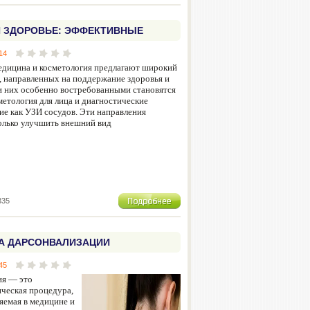
И ЗДОРОВЬЕ: ЭФФЕКТИВНЫЕ
Ы И ДИАГНОСТИКА ЛИЦА И
14
едицина и косметология предлагают широкий
, направленных на поддержание здоровья и
и них особенно востребованными становятся
метология для лица и диагностические
ие как УЗИ сосудов. Эти направления
олько улучшить внешний вид
335
А ДАРСОНВАЛИЗАЦИИ
45
ия — это
ческая процедура,
емая в медицине и