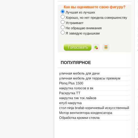
Как вы оцениваете свою фигуру?
Лучшая из лучших
Хорошо, но нет предела совершенству
Устраивает
Не обращаю внимания
Я завидую худышкам
ПОПУЛЯРНОЕ
уличная мебель для дачи
уличная мебель для террасы премиум
металл белая
Plonq Plus 1500
накрутка голосов в вк
Раскрутка ТТ
накрутка тик ток лайков
ютуб накрутка
стол ninja brafab коричневый искусственный
ротанг
Мотор вентилятора конденсатора
Обработка кромки стекла