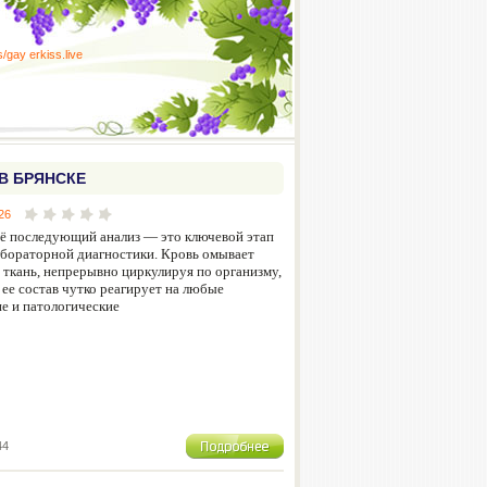
es/gay
erkiss.live
В БРЯНСКЕ
26
её последующий анализ — это ключевой этап
бораторной диагностики. Кровь омывает
 ткань, непрерывно циркулируя по организму,
 ее состав чутко реагирует на любые
е и патологические
44